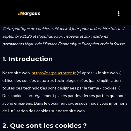
Consent
Consent
Consent
Consent
Consent
Statisti
Marketi
Aller
MAI
to
to
to
to
to
au
MEN
service
service
service
service
service
contenu
elementor
wordpress
google-
google-
divers
Cette politique de cookies a été mise à jour pour la dernière fois le 4
fonts
recaptcha
septembre 2023 et s’applique aux citoyens et aux résidents
permanents légaux de l’Espace Économique Européen et de la Suisse.
1. Introduction
Notre site web,
https://margauxtorret.fr
(ci-après : « le site web »)
utilise des cookies et autres technologies liées (par simplification,
toutes ces technologies sont désignées par le terme « cookies »).
Des cookies sont également placés par des tierces parties que nous
avons engagées. Dans le document ci-dessous, nous vous informons
de l’utilisation des cookies sur notre site web.
2. Que sont les cookies ?